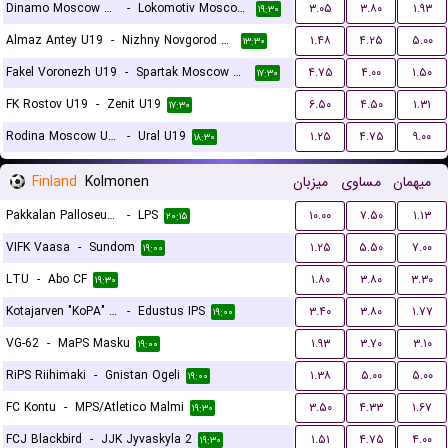
Dinamo Moscow U19
-
Lokomotiv Moscow U19
۳.۰۵
۳.۸۰
۱.۹۳
۱۹:۳۰
Almaz Antey U19
-
Nizhny Novgorod U19
۱.۴۸
۴.۲۵
۵.۰۰
۱۳:۳۰
Fakel Voronezh U19
-
Spartak Moscow U19
۴.۷۵
۴.۰۰
۱.۵۰
۱۷:۳۰
FK Rostov U19
-
Zenit U19
۶.۵۰
۴.۵۰
۱.۳۱
۱۷:۳۰
Rodina Moscow U19
-
Ural U19
۱.۲۵
۴.۷۵
۹.۰۰
۱۸:۳۰
Finland
Kolmonen
میزبان
مساوی
میهمان
Pakkalan Palloseura (PPS)
-
LPS
۱۰.۰۰
۷.۵۰
۱.۱۳
۲۰:۱۵
VIFK Vaasa
-
Sundom
۱.۲۵
۵.۵۰
۷.۰۰
۱۹:۰۰
LTU
-
Abo CF
۱.۸۰
۳.۸۰
۳.۳۰
۱۹:۳۰
Kotajarven "KoPA" Pallo
-
Edustus IPS
۳.۴۰
۳.۸۰
۱.۷۷
۱۹:۰۰
VG-62
-
MaPS Masku
۱.۹۳
۳.۷۰
۳.۱۰
۱۹:۰۰
RiPS Riihimaki
-
Gnistan Ogeli
۱.۳۸
۵.۰۰
۵.۰۰
۱۹:۰۰
FC Kontu
-
MPS/Atletico Malmi
۳.۵۰
۴.۳۳
۱.۶۷
۱۹:۳۰
FCJ Blackbird
-
JJK Jyvaskyla 2
۱.۵۱
۴.۷۵
۴.۰۰
۱۹:۳۰