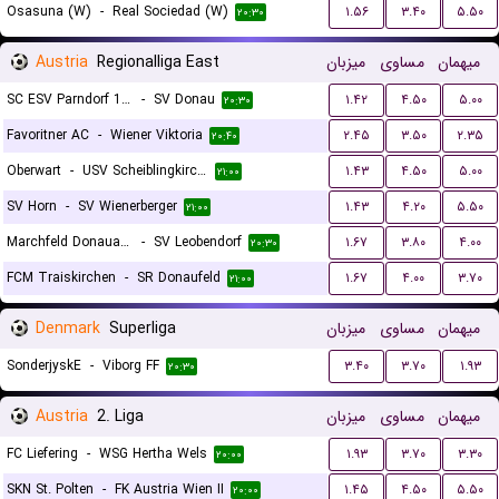
Osasuna (W)
-
Real Sociedad (W)
۱.۵۶
۳.۴۰
۵.۵۰
۲۰:۳۰
Austria
Regionalliga East
میزبان
مساوی
میهمان
SC ESV Parndorf 1919
-
SV Donau
۱.۴۲
۴.۵۰
۵.۰۰
۲۰:۳۰
Favoritner AC
-
Wiener Viktoria
۲.۴۵
۳.۵۰
۲.۳۵
۲۰:۴۰
Oberwart
-
USV Scheiblingkirchen
۱.۴۳
۴.۵۰
۵.۰۰
۲۱:۰۰
SV Horn
-
SV Wienerberger
۱.۴۳
۴.۲۰
۵.۵۰
۲۱:۰۰
Marchfeld Donauauen
-
SV Leobendorf
۱.۶۷
۳.۸۰
۴.۰۰
۲۰:۳۰
FCM Traiskirchen
-
SR Donaufeld
۱.۶۷
۴.۰۰
۳.۷۰
۲۱:۰۰
Denmark
Superliga
میزبان
مساوی
میهمان
SonderjyskE
-
Viborg FF
۳.۴۰
۳.۷۰
۱.۹۳
۲۰:۳۰
Austria
2. Liga
میزبان
مساوی
میهمان
FC Liefering
-
WSG Hertha Wels
۱.۹۳
۳.۷۰
۳.۳۰
۲۰:۰۰
SKN St. Polten
-
FK Austria Wien II
۱.۴۵
۴.۵۰
۵.۵۰
۲۰:۰۰