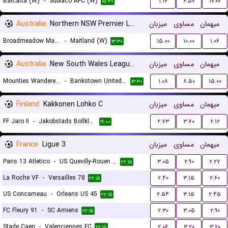
Balcatta (W)
-
Subiaco AFC (W)
۱.۱۶
۶.۵۰
۱۰.۰۰
۱۵:۳۰
Australia
Northern NSW Premier League Women
میزبان
مساوی
میهمان
Broadmeadow Magic (W)
-
Maitland (W)
۱۵.۰۰
۱۰.۰۰
۱.۰۶
۱۳:۳۰
Australia
New South Wales League 2
میزبان
مساوی
میهمان
Mounties Wanderers
-
Bankstown United FC
۱.۰۸
۸.۵۰
۱۵.۰۰
۱۳:۳۰
Finland
Kakkonen Lohko C
میزبان
مساوی
میهمان
FF Jaro II
-
Jakobstads Bollklubb
۲.۷۳
۳.۷۰
۲.۱۲
۱۹:۰۰
France
Ligue 3
میزبان
مساوی
میهمان
Paris 13 Atletico
-
US Quevilly-Rouen Métropole
۳.۰۵
۲.۹۰
۲.۲۷
۲۲:۱۵
La Roche VF
-
Versailles 78
۲.۴۰
۳.۱۵
۲.۶۰
۲۲:۱۵
US Concarneau
-
Orleans US 45
۲.۵۴
۳.۱۵
۲.۴۵
۲۲:۱۵
FC Fleury 91
-
SC Amiens
۲.۳۰
۳.۰۵
۲.۹۰
۲۲:۱۵
Stade Caen
-
Valenciennes FC
۲.۰۶
۳.۲۰
۳.۲۰
۲۲:۱۵