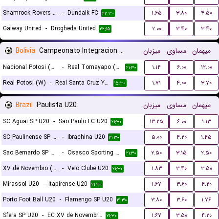
Shamrock Rovers FC
-
Dundalk FC
۱.۶۵
۳.۸۰
۴.۵۰
۲۲:۳۰
Galway United
-
Drogheda United
۲.۰۰
۳.۴۰
۳.۴۰
۲۲:۱۵
Bolivia
Campeonato Integracion Women
میزبان
مساوی
میهمان
Nacional Potosi (W)
-
Real Tomayapo (W)
۱.۱۴
۶.۰۰
۱۲.۰۰
۲۱:۳۰
Real Potosi (W)
-
Real Santa Cruz Yacuiba (W)
۱.۷۱
۴.۰۰
۳.۷۰
۱۵:۳۰
Brazil
Paulista U20
میزبان
مساوی
میهمان
SC Aguai SP U20
-
Sao Paulo FC U20
۱۳.۲۵
۶.۰۰
۱.۱۳
۲۱:۳۰
SC Paulinense SP U20
-
Ibrachina U20
۵.۰۰
۴.۲۰
۱.۴۵
۲۱:۳۰
Sao Bernardo SP U20
-
Osasco Sporting SP U20
۲.۵۰
۳.۱۵
۲.۵۰
۲۱:۳۰
XV de Novembro (Piracicaba) U20
-
Velo Clube U20
۱.۸۳
۳.۴۰
۳.۵۰
۲۱:۳۰
Mirassol U20
-
Itapirense U20
۱.۶۷
۳.۶۰
۴.۲۰
۲۱:۳۰
Porto Foot Ball U20
-
Flamengo SP U20
۳.۸۰
۳.۶۰
۱.۷۶
۲۱:۳۰
Sfera SP U20
-
EC XV de Novembro de Jau SP U20
۱.۶۷
۳.۵۰
۴.۲۰
۲۱:۳۰