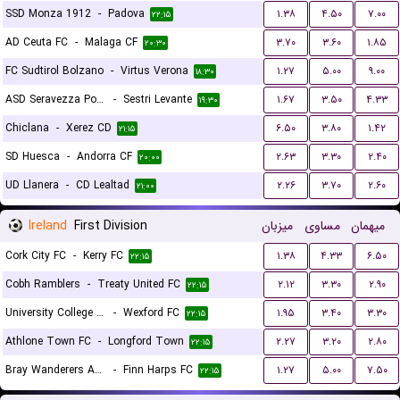
SSD Monza 1912
-
Padova
۱.۳۸
۴.۵۰
۷.۰۰
۲۲:۱۵
AD Ceuta FC
-
Malaga CF
۳.۷۰
۳.۶۰
۱.۸۵
۲۰:۳۰
FC Sudtirol Bolzano
-
Virtus Verona
۱.۲۷
۵.۰۰
۹.۰۰
۱۸:۳۰
ASD Seravezza Pozzi Calcio
-
Sestri Levante
۱.۶۷
۳.۵۰
۴.۳۳
۱۹:۳۰
Chiclana
-
Xerez CD
۶.۵۰
۳.۸۰
۱.۴۲
۲۱:۱۵
SD Huesca
-
Andorra CF
۲.۶۳
۳.۳۰
۲.۴۰
۲۰:۰۰
UD Llanera
-
CD Lealtad
۲.۲۶
۳.۷۰
۲.۶۰
۲۱:۰۰
Ireland
First Division
میزبان
مساوی
میهمان
Cork City FC
-
Kerry FC
۱.۳۸
۴.۳۳
۶.۵۰
۲۲:۱۵
Cobh Ramblers
-
Treaty United FC
۲.۱۲
۳.۳۰
۲.۹۰
۲۲:۱۵
University College Dublin FC
-
Wexford FC
۱.۹۵
۳.۴۰
۳.۳۰
۲۲:۱۵
Athlone Town FC
-
Longford Town
۲.۲۷
۳.۲۰
۲.۸۰
۲۲:۱۵
Bray Wanderers AFC
-
Finn Harps FC
۱.۲۷
۵.۰۰
۷.۵۰
۲۲:۱۵