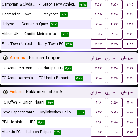
Cambrian & Clydach
-
Briton Ferry Athletic FC
۲.۶۳
۳.۵۰
۲.۲۵
۲۲:۱۵
Caernarfon Town FC
-
Penybont
۱.۸۵
۳.۴۰
۳.۶۰
۲۲:۱۵
Holywell
-
Connah's Quay
۶.۰۰
۴.۳۳
۱.۳۷
۲۲:۱۵
Airbus UK
-
Cardiff Metropolitan University F.C.
۲.۸۰
۳.۲۰
۲.۲۲
۲۲:۱۵
Flint Town United
-
Barry Town FC
۲.۷۳
۳.۲۸
۲.۲۷
۲۲:۱۵
Armenia
Premier League
میزبان
مساوی
میهمان
FC Ararat Yerevan
-
Sardarapat FC
۲.۶۳
۳.۳۰
۲.۳۱
۱۸:۳۰
FC Ararat-Armenia
-
FC Urartu Banants Yerevan
۲.۰۰
۳.۲۸
۳.۲۰
۱۸:۳۰
Finland
Kakkonen Lohko A
میزبان
مساوی
میهمان
FC Kiffen
-
Union Plaani
۱.۱۶
۶.۵۰
۱۱.۰۰
۱۹:۳۰
Pepo Lappeenranta
-
Myllykosken Pallo -47
۱.۲۲
۵.۵۰
۸.۰۰
۱۹:۳۰
PPJ Helsinki
-
HPS
۱.۹۱
۳.۸۰
۳.۰۰
۱۹:۳۰
Atlantis FC
-
Lahden Reipas
۱.۸۲
۴.۲۰
۳.۱۵
۱۹:۳۰