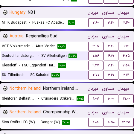
Hungary
NB I
میزبان
مساوی
میهمان
MTK Budapest
-
Puskas FC Academy
۲.۶۰
۳.۴۰
۲.۴۰
۱۹:۰۰
Austria
Regionalliga Sud
میزبان
مساوی
میهمان
VST Volkermarkt
-
Atus Velden
۳.۱۵
۳.۶۰
۱.۹۴
۲۰:۳۰
Deutschlandsberger SC
-
SV Allerheiligen
۱.۵۶
۴.۲۰
۴.۲۵
۲۰:۳۰
Gleisdorf
-
FSC Eggendorf Hartberg II
۲.۲۷
۳.۴۰
۲.۵۸
۲۰:۳۰
SU Tillmitsch
-
SC Kalsdorf
۲.۷۰
۳.۶۰
۲.۱۴
۲۰:۳۰
Northern Ireland
Northern Ireland Premier League Women
میزبان
مساوی
میهمان
Glentoran Belfast United (W)
-
Crusaders Strikers FC (W)
۱.۰۳
۱۰.۰۰
۲۱.۰۰
۲۲:۱۵
Northern Ireland
Championship Women
میزبان
مساوی
میهمان
Sion Swifts LFC (W)
-
Bangor (W)
۱.۰۸
۸.۵۰
۱۳.۲۵
۲۲:۰۰