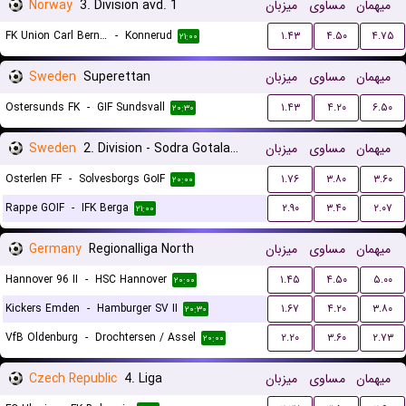
Norway
3. Division avd. 1
میزبان
مساوی
میهمان
FK Union Carl Berner
-
Konnerud
۱.۴۳
۴.۵۰
۴.۷۵
۲۱:۰۰
Sweden
Superettan
میزبان
مساوی
میهمان
Ostersunds FK
-
GIF Sundsvall
۱.۴۳
۴.۲۰
۶.۵۰
۲۰:۳۰
Sweden
2. Division - Sodra Gotaland
میزبان
مساوی
میهمان
Osterlen FF
-
Solvesborgs GoIF
۱.۷۶
۳.۸۰
۳.۶۰
۲۰:۰۰
Rappe GOIF
-
IFK Berga
۲.۹۰
۳.۴۰
۲.۰۷
۲۱:۰۰
Germany
Regionalliga North
میزبان
مساوی
میهمان
Hannover 96 II
-
HSC Hannover
۱.۴۵
۴.۵۰
۵.۰۰
۲۰:۰۰
Kickers Emden
-
Hamburger SV II
۱.۶۷
۴.۲۰
۳.۸۰
۲۰:۳۰
VfB Oldenburg
-
Drochtersen / Assel
۲.۲۰
۳.۶۰
۲.۷۳
۲۰:۰۰
Czech Republic
4. Liga
میزبان
مساوی
میهمان