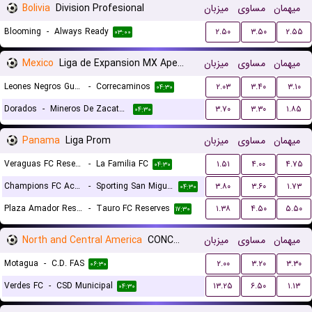
Bolivia
Division Profesional
میزبان
مساوی
میهمان
Blooming
-
Always Ready
۲.۵۰
۳.۵۰
۲.۵۵
۰۳:۰۰
Mexico
Liga de Expansion MX Apertura
میزبان
مساوی
میهمان
Leones Negros Guadalajara
-
Correcaminos
۲.۰۳
۳.۴۰
۳.۱۰
۰۴:۳۰
Dorados
-
Mineros De Zacatecas
۳.۷۰
۳.۳۰
۱.۸۵
۰۴:۳۰
Panama
Liga Prom
میزبان
مساوی
میهمان
Veraguas FC Reserves
-
La Familia FC
۱.۵۱
۴.۰۰
۴.۷۵
۰۴:۳۰
Champions FC Academy
-
Sporting San Miguelito Reserves
۳.۸۰
۳.۶۰
۱.۷۳
۰۴:۳۰
Plaza Amador Reserves
-
Tauro FC Reserves
۱.۳۸
۴.۵۰
۵.۵۰
۱۷:۳۰
North and Central America
CONCACAF Central American Cup, Group D
میزبان
مساوی
میهمان
Motagua
-
C.D. FAS
۲.۰۰
۳.۲۰
۳.۳۰
۰۶:۳۰
Verdes FC
-
CSD Municipal
۱۳.۲۵
۶.۵۰
۱.۱۳
۰۴:۳۰