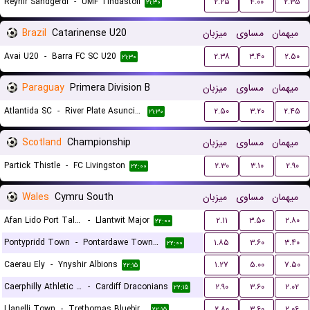
Reynir Sandgerdi
-
UMF Tindastoll
۲.۲۵
۴.۰۰
۲.۳۵
۲۱:۳۰
Brazil
Catarinense U20
میزبان
مساوی
میهمان
Avai U20
-
Barra FC SC U20
۲.۳۸
۳.۴۰
۲.۵۰
۲۱:۳۰
Paraguay
Primera Division B
میزبان
مساوی
میهمان
Atlantida SC
-
River Plate Asuncion
۲.۵۰
۳.۲۰
۲.۴۵
۲۱:۳۰
Scotland
Championship
میزبان
مساوی
میهمان
Partick Thistle
-
FC Livingston
۲.۳۰
۳.۱۰
۲.۹۰
۲۲:۰۰
Wales
Cymru South
میزبان
مساوی
میهمان
Afan Lido Port Talbot
-
Llantwit Major
۲.۱۱
۳.۵۰
۲.۸۰
۲۲:۰۰
Pontypridd Town
-
Pontardawe Town A.F.C.
۱.۸۵
۳.۶۰
۳.۴۰
۲۲:۰۰
Caerau Ely
-
Ynyshir Albions
۱.۲۷
۵.۰۰
۷.۵۰
۲۲:۱۵
Caerphilly Athletic FC
-
Cardiff Draconians
۲.۹۰
۳.۶۰
۲.۰۲
۲۲:۱۵
Llanelli Town
-
Trethomas Bluebirds
۲.۸۰
۳.۶۰
۲.۰۶
۲۲:۱۵