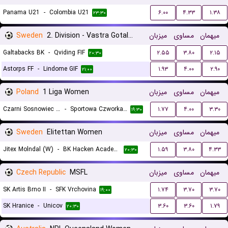
Panama U21
-
Colombia U21
۶.۰۰
۴.۳۳
۱.۳۸
۲۳:۳۰
Sweden
2. Division - Vastra Gotaland
میزبان
مساوی
میهمان
Galtabacks BK
-
Qviding FIF
۲.۵۵
۳.۸۰
۲.۱۵
۲۰:۳۰
Astorps FF
-
Lindome GIF
۱.۹۳
۴.۰۰
۲.۹۰
۲۱:۰۰
Poland
1 Liga Women
میزبان
مساوی
میهمان
Czarni Sosnowiec II (W)
-
Sportowa Czworka Radom (W)
۱.۷۷
۴.۰۰
۳.۳۰
۱۹:۳۰
Sweden
Elitettan Women
میزبان
مساوی
میهمان
Jitex Molndal (W)
-
BK Hacken Academy (W)
۱.۵۹
۳.۸۰
۴.۳۳
۲۰:۳۰
Czech Republic
MSFL
میزبان
مساوی
میهمان
SK Artis Brno II
-
SFK Vrchovina
۱.۷۴
۳.۷۰
۳.۷۰
۱۹:۰۰
SK Hranice
-
Unicov
۳.۶۰
۳.۶۰
۱.۷۹
۲۰:۳۰