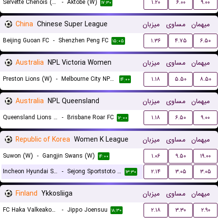
Servette Chenois (W)
-
Aktobe (W)
۱.۲۰
۶.۰۰
۹.۰۰
۱۷:۳۰
China
Chinese Super League
میزبان
مساوی
میهمان
Beijing Guoan FC
-
Shenzhen Peng FC
۱.۳۶
۴.۷۵
۶.۵۰
۱۵:۰۵
Australia
NPL Victoria Women
میزبان
مساوی
میهمان
Preston Lions (W)
-
Melbourne City NPL (W)
۱.۱۸
۵.۵۰
۸.۵۰
۱۴:۰۰
Australia
NPL Queensland
میزبان
مساوی
میهمان
Queensland Lions SC
-
Brisbane Roar FC
۱.۱۸
۶.۵۰
۹.۰۰
۱۲:۰۰
Republic of Korea
Women K League
میزبان
مساوی
میهمان
Suwon (W)
-
Gangjin Swans (W)
۱.۰۶
۹.۵۰
۱۹.۰۰
۱۴:۰۰
Incheon Hyundai Steel Red Angels (W)
-
Sejong Sportstoto (W)
۲.۱۴
۳.۰۵
۳.۰۵
۱۳:۳۰
Finland
Ykkosliiga
میزبان
مساوی
میهمان
FC Haka Valkeakoski
-
Jippo Joensuu
۲.۱۸
۳.۳۰
۲.۹۰
۱۸:۳۰