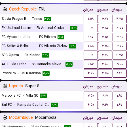
Czech Republic
FNL
میزبان
مساوی
میهمان
Slavia Prague B
-
Trinec
۱.۵۹
۳.۷۰
۴.۷۵
۱۸:۳۰
FK Usti nad Labem
-
Fk Arsenal Ceska Lipa
۱.۶۱
۳.۸۰
۴.۵۰
۱۹:۳۰
FC Vysocina Jihlava
-
FK Pribram
۱.۹۷
۳.۱۵
۳.۴۰
۱۹:۱۵
FC Sellier & Bellot Vlasim
-
FK Viktoria Zizkov
۱.۸۸
۳.۵۰
۳.۵۰
۱۹:۳۰
SFC Opava
-
SK Kladno
۱.۶۱
۳.۷۰
۴.۷۵
۱۹:۳۰
AC Dukla Praha
-
SK Hanacka Slavia Kromeriz
۱.۵۳
۳.۸۰
۵.۰۰
۱۹:۳۰
Prostejov
-
MFK Karvina
۴.۲۰
۳.۵۰
۱.۶۹
۱۹:۳۰
Uganda
Super 8
میزبان
مساوی
میهمان
Maroons FC
-
Villa SC
۳.۵۰
۳.۲۰
۱.۹۵
۱۶:۳۰
Bul FC
-
Kampala Capital City
۴.۵۰
۳.۴۰
۱.۶۷
۱۹:۳۰
Mozambique
Mocambola
میزبان
مساوی
میهمان