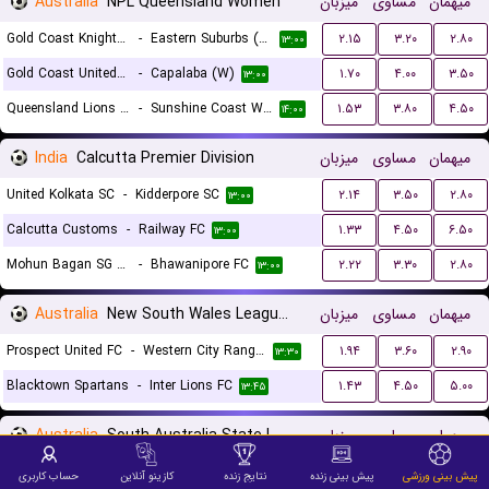
Australia
NPL Queensland Women
میزبان
مساوی
میهمان
Gold Coast Knights (W)
-
Eastern Suburbs (W)
۲.۱۵
۳.۲۰
۲.۸۰
۱۳:۰۰
Gold Coast United (W)
-
Capalaba (W)
۱.۷۰
۴.۰۰
۳.۵۰
۱۳:۰۰
Queensland Lions FC (W)
-
Sunshine Coast Wanderers (W)
۱.۵۳
۳.۸۰
۴.۵۰
۱۴:۰۰
India
Calcutta Premier Division
میزبان
مساوی
میهمان
United Kolkata SC
-
Kidderpore SC
۲.۱۴
۳.۵۰
۲.۸۰
۱۳:۰۰
Calcutta Customs
-
Railway FC
۱.۳۳
۴.۵۰
۶.۵۰
۱۳:۰۰
Mohun Bagan SG Reserves
-
Bhawanipore FC
۲.۲۲
۳.۳۰
۲.۸۰
۱۳:۰۰
Australia
New South Wales League 1
میزبان
مساوی
میهمان
Prospect United FC
-
Western City Rangers
۱.۹۴
۳.۶۰
۲.۹۰
۱۳:۳۰
Blacktown Spartans
-
Inter Lions FC
۱.۴۳
۴.۵۰
۵.۰۰
۱۳:۴۵
Australia
South Australia State League 1
میزبان
مساوی
میهمان
Adelaide Croatia Raiders
-
The Cove FC
۱.۷۴
۳.۸۰
۳.۵۰
۱۳:۳۰
پیش بینی ورزشی
پیش بینی زنده
نتایج زنده
کازینو آنلاین
حساب کاربری