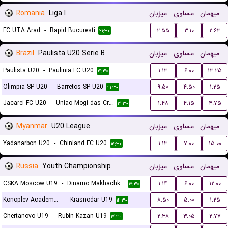
Romania
Liga I
میزبان
مساوی
میهمان
FC UTA Arad
-
Rapid Bucuresti
۲.۵۵
۳.۱۰
۲.۶۳
۲۱:۳۰
Brazil
Paulista U20 Serie B
میزبان
مساوی
میهمان
Paulista U20
-
Paulinia FC U20
۱.۱۳
۶.۰۰
۱۳.۲۵
۲۱:۳۰
Olimpia SP U20
-
Barretos SP U20
۹.۵۰
۴.۵۰
۱.۲۵
۲۱:۳۰
Jacarei FC U20
-
Uniao Mogi das Cruzes FC U20
۱.۴۸
۴.۱۵
۴.۷۵
۲۱:۳۰
Myanmar
U20 League
میزبان
مساوی
میهمان
Yadanarbon U20
-
Chinland FC U20
۱.۱۳
۷.۰۰
۱۵.۰۰
۱۲:۳۰
Russia
Youth Championship
میزبان
مساوی
میهمان
CSKA Moscow U19
-
Dinamo Makhachkala U19
۱.۱۴
۶.۰۰
۱۲.۰۰
۱۷:۳۰
Konoplev Academy U19
-
Krasnodar U19
۸.۵۰
۵.۰۰
۱.۲۵
۱۴:۳۰
Chertanovo U19
-
Rubin Kazan U19
۲.۳۸
۳.۰۵
۲.۷۷
۱۷:۳۰