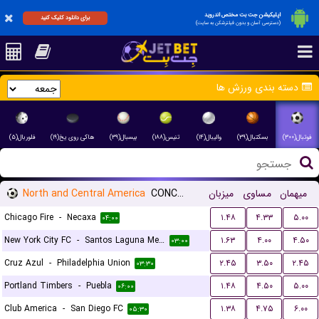
اپلیکیشن جت بت مختص اندروید
برای دانلود کلیک کنید
(دسترسی آسان و بدون فیلترشکن به سایت)
دسته بندی ورزش ها
فوتبال(۳۰۰)
بسکتبال(۳۹)
والیبال(۱۴)
تنیس(۱۸۸)
بیسبال(۳۹)
هاکی روی یخ(۱۹)
فلوربال(۵)
North and Central America
CONCACAF Leagues Cup
میزبان
مساوی
میهمان
Chicago Fire
-
Necaxa
۱.۴۸
۴.۳۳
۵.۰۰
۰۴:۰۰
New York City FC
-
Santos Laguna Mexico
۱.۶۳
۴.۰۰
۴.۵۰
۰۳:۰۰
Cruz Azul
-
Philadelphia Union
۲.۴۵
۳.۵۰
۲.۴۵
۰۳:۳۰
Portland Timbers
-
Puebla
۱.۴۸
۴.۵۰
۵.۰۰
۰۶:۰۰
Club America
-
San Diego FC
۱.۳۸
۴.۷۵
۶.۰۰
۰۵:۳۰