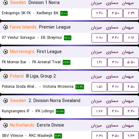
Sweden
Division 1 Norra
میزبان
مساوی
میهمان
Enkopings SK FK
-
Karlbergs BK
۲.۴۰
۳.۵۰
۲.۳۹
۲۱:۰۰
Faroe Islands
Premier League
میزبان
مساوی
میهمان
07 Vestur Sorvagur
-
EB Streymur
۲.۸۰
۳.۴۰
۲.۱۶
۲۱:۰۰
Montenegro
First League
میزبان
مساوی
میهمان
FK Mornar Bar
-
FK Arsenal Tivat
۱.۶۱
۳.۲۰
۵.۵۰
۲۱:۳۰
Poland
III Liga, Group 2
میزبان
مساوی
میهمان
Polonia Sroda Wielkopolska
-
Victoria Wrzesnia
۱.۵۱
۴.۲۰
۴.۵۰
۲۰:۳۰
Sweden
2. Division Norra Svealand
میزبان
مساوی
میهمان
Kungsangens IF
-
IFK Lidingo
۱.۸۷
۳.۷۰
۳.۳۰
۲۰:۳۰
Netherlands
Eerste Divisie
میزبان
مساوی
میهمان
SBV Vitesse
-
RKC Waalwijk
۲.۳۰
۳.۵۰
۲.۶۳
۲۱:۳۰