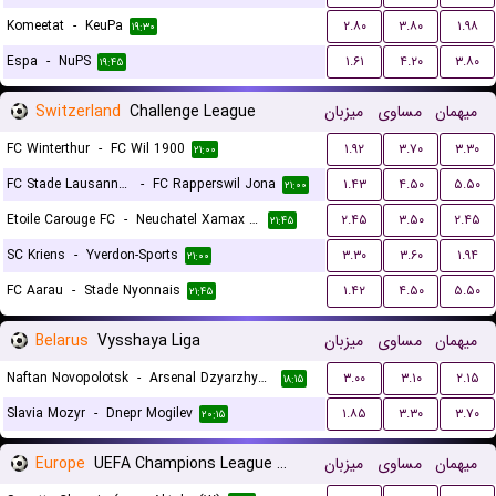
Komeetat
-
KeuPa
۲.۸۰
۳.۸۰
۱.۹۸
۱۹:۳۰
Espa
-
NuPS
۱.۶۱
۴.۲۰
۳.۸۰
۱۹:۴۵
Switzerland
Challenge League
میزبان
مساوی
میهمان
FC Winterthur
-
FC Wil 1900
۱.۹۲
۳.۷۰
۳.۳۰
۲۱:۰۰
FC Stade Lausanne Ouchy
-
FC Rapperswil Jona
۱.۴۳
۴.۵۰
۵.۵۰
۲۱:۰۰
Etoile Carouge FC
-
Neuchatel Xamax FC
۲.۴۵
۳.۵۰
۲.۴۵
۲۱:۴۵
SC Kriens
-
Yverdon-Sports
۳.۳۰
۳.۶۰
۱.۹۴
۲۱:۰۰
FC Aarau
-
Stade Nyonnais
۱.۴۲
۴.۵۰
۵.۵۰
۲۱:۴۵
Belarus
Vysshaya Liga
میزبان
مساوی
میهمان
Naftan Novopolotsk
-
Arsenal Dzyarzhynsk
۳.۰۰
۳.۱۰
۲.۱۵
۱۸:۱۵
Slavia Mozyr
-
Dnepr Mogilev
۱.۸۵
۳.۳۰
۳.۷۰
۲۰:۱۵
Europe
UEFA Champions League Women Qualification
میزبان
مساوی
میهمان