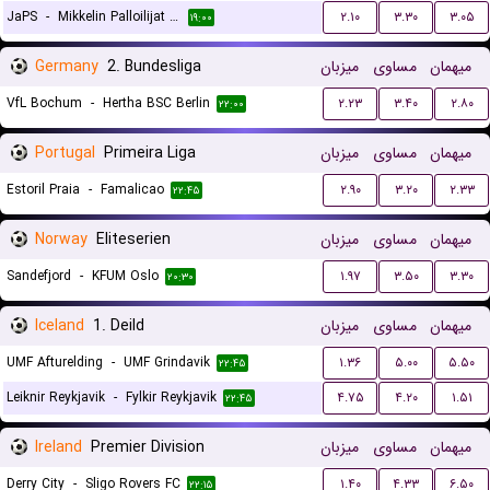
JaPS
-
Mikkelin Palloilijat MP
۲.۱۰
۳.۳۰
۳.۰۵
۱۹:۰۰
Germany
2. Bundesliga
میزبان
مساوی
میهمان
VfL Bochum
-
Hertha BSC Berlin
۲.۲۳
۳.۴۰
۲.۸۰
۲۲:۰۰
Portugal
Primeira Liga
میزبان
مساوی
میهمان
Estoril Praia
-
Famalicao
۲.۹۰
۳.۲۰
۲.۳۳
۲۲:۴۵
Norway
Eliteserien
میزبان
مساوی
میهمان
Sandefjord
-
KFUM Oslo
۱.۹۷
۳.۵۰
۳.۳۰
۲۰:۳۰
Iceland
1. Deild
میزبان
مساوی
میهمان
UMF Afturelding
-
UMF Grindavik
۱.۳۶
۵.۰۰
۵.۵۰
۲۲:۴۵
Leiknir Reykjavik
-
Fylkir Reykjavik
۴.۷۵
۴.۲۰
۱.۵۱
۲۲:۴۵
Ireland
Premier Division
میزبان
مساوی
میهمان
Derry City
-
Sligo Rovers FC
۱.۴۰
۴.۳۳
۶.۵۰
۲۲:۱۵