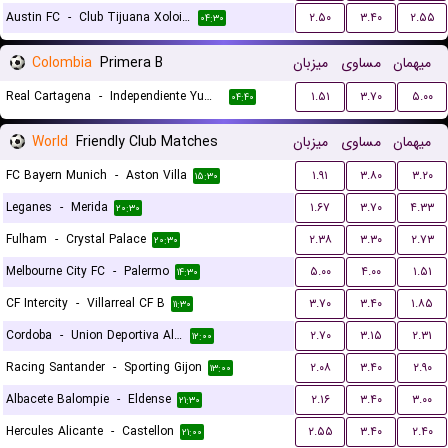
Austin FC
-
Club Tijuana Xoloitzcuintles de Caliente
۲.۵۰
۳.۴۰
۲.۵۵
۰۴:۳۰
Colombia
Primera B
میزبان
مساوی
میهمان
Real Cartagena
-
Independiente Yumbo
۱.۵۱
۳.۷۰
۵.۰۰
۰۴:۴۰
World
Friendly Club Matches
میزبان
مساوی
میهمان
FC Bayern Munich
-
Aston Villa
۱.۹۱
۳.۸۰
۳.۲۰
۱۵:۳۰
Leganes
-
Merida
۱.۶۷
۳.۷۰
۴.۳۳
۲۰:۳۰
Fulham
-
Crystal Palace
۲.۳۸
۳.۳۰
۲.۷۳
۲۰:۳۰
Melbourne City FC
-
Palermo
۵.۰۰
۴.۰۰
۱.۵۱
۱۴:۳۰
CF Intercity
-
Villarreal CF B
۳.۷۰
۳.۴۰
۱.۸۵
۱۱:۳۰
Cordoba
-
Union Deportiva Almeria
۲.۷۰
۳.۱۵
۲.۳۱
۱۲:۰۰
Racing Santander
-
Sporting Gijon
۲.۰۸
۳.۴۰
۲.۹۰
۱۳:۰۰
Albacete Balompie
-
Eldense
۲.۱۶
۳.۴۰
۳.۰۰
۲۱:۳۰
Hercules Alicante
-
Castellon
۲.۵۵
۳.۴۰
۲.۴۰
۲۱:۰۰