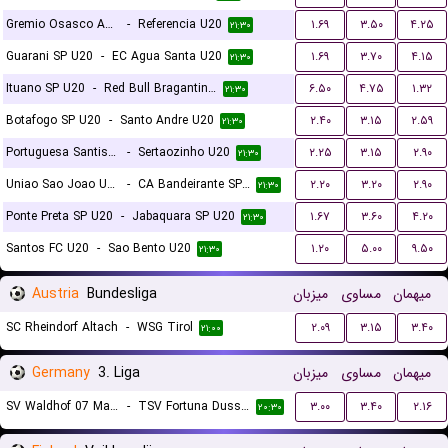
Gremio Osasco Audax SP U20
-
Referencia U20
۱.۶۹
۳.۵۰
۴.۲۵
۲۱:۳۰
Guarani SP U20
-
EC Agua Santa U20
۱.۶۹
۳.۷۰
۴.۱۵
۲۱:۳۰
Ituano SP U20
-
Red Bull Bragantino SP U20
۶.۵۰
۴.۷۵
۱.۳۲
۲۱:۳۰
Botafogo SP U20
-
Santo Andre U20
۲.۴۰
۳.۱۵
۲.۵۹
۲۱:۳۰
Portuguesa Santista U20
-
Sertaozinho U20
۲.۲۵
۳.۱۵
۲.۹۰
۲۱:۳۰
Uniao Sao Joao U20
-
CA Bandeirante SP U20
۲.۲۰
۳.۲۰
۲.۹۰
۲۱:۳۰
Ponte Preta SP U20
-
Jabaquara SP U20
۱.۶۷
۳.۶۰
۴.۲۰
۲۱:۳۰
Santos FC U20
-
Sao Bento U20
۱.۲۰
۵.۰۰
۹.۵۰
۲۱:۳۰
Austria
Bundesliga
میزبان
مساوی
میهمان
SC Rheindorf Altach
-
WSG Tirol
۲.۰۹
۳.۱۵
۳.۴۰
۲۱:۰۰
Germany
3. Liga
میزبان
مساوی
میهمان
SV Waldhof 07 Mannheim
-
TSV Fortuna Dusseldorf
۳.۰۰
۳.۴۰
۲.۱۶
۲۰:۳۰