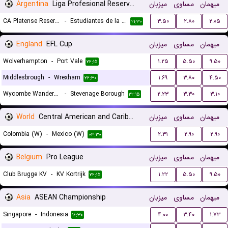
Argentina
Liga Profesional Reserves
میزبان
مساوی
میهمان
CA Platense Reserves
-
Estudiantes de la Plata Reserves
۳.۵۰
۲.۸۰
۲.۰۵
۲۱:۳۰
England
EFL Cup
میزبان
مساوی
میهمان
Wolverhampton
-
Port Vale
۱.۲۵
۵.۵۰
۹.۵۰
۲۲:۱۵
Middlesbrough
-
Wrexham
۱.۶۹
۳.۸۰
۴.۵۰
۲۲:۳۰
Wycombe Wanderers
-
Stevenage Borough
۲.۲۳
۳.۳۰
۳.۱۰
۲۲:۱۵
World
Central American and Caribbean Games Women
میزبان
مساوی
میهمان
Colombia (W)
-
Mexico (W)
۲.۳۱
۲.۹۰
۲.۹۰
۰۳:۳۰
Belgium
Pro League
میزبان
مساوی
میهمان
Club Brugge KV
-
KV Kortrijk
۱.۲۲
۵.۵۰
۹.۵۰
۲۲:۱۵
Asia
ASEAN Championship
میزبان
مساوی
میهمان
Singapore
-
Indonesia
۴.۰۰
۳.۴۰
۱.۷۳
۱۶:۳۰