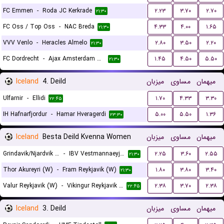
FC Emmen
-
Roda JC Kerkrade
۲.۲۳
۳.۷۰
۲.۷۰
۲۱:۳۰
FC Oss / Top Oss
-
NAC Breda
۴.۳۳
۴.۰۰
۱.۶۵
۲۱:۳۰
VVV Venlo
-
Heracles Almelo
۲.۸۰
۳.۵۰
۲.۲۰
۲۱:۳۰
FC Dordrecht
-
Ajax Amsterdam Reserves
۱.۴۵
۴.۵۰
۵.۵۰
۲۱:۳۰
Iceland
4. Deild
میزبان
مساوی
میهمان
Ulfarnir
-
Ellidi
۱.۷۰
۴.۳۳
۳.۳۰
۲۲:۴۵
IH Hafnarfjordur
-
Hamar Hveragerdi
۵.۰۰
۵.۵۰
۱.۳۶
۲۳:۳۰
Iceland
Besta Deild Kvenna Women
میزبان
مساوی
میهمان
Grindavik/Njardvik (W)
-
IBV Vestmannaeyjar (W)
۲.۲۵
۳.۶۰
۲.۵۵
۲۱:۳۰
Thor Akureyri (W)
-
Fram Reykjavik (W)
۱.۸۰
۳.۸۰
۳.۴۰
۲۱:۳۰
Valur Reykjavik (W)
-
Vikingur Reykjavik (W)
۲.۳۸
۳.۷۰
۲.۳۸
۲۲:۴۵
Iceland
3. Deild
میزبان
مساوی
میهمان