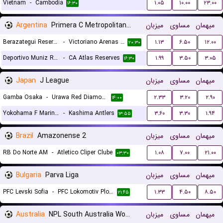
Vietnam
-
Cambodia
۱.۰۵
۱۰.۰۰
۲۳.۰۰
۱۶:۳۰
Argentina
Primera C Metropolitana Reserves
میزبان
مساوی
میهمان
Berazategui Reserves
-
Victoriano Arenas Reserves
۱.۱۳
۶.۵۰
۱۲.۰۰
۲۰:۳۰
Deportivo Muniz Reserves
-
CA Atlas Reserves
۱.۹۹
۳.۵۰
۳.۰۵
۱۶:۳۰
Japan
J League
میزبان
مساوی
میهمان
Gamba Osaka
-
Urawa Red Diamonds
۲.۳۳
۳.۲۰
۲.۹۰
۱۴:۰۰
Yokohama F Marinos
-
Kashima Antlers
۳.۶۰
۳.۳۰
۱.۹۴
۱۳:۵۵
Brazil
Amazonense 2
میزبان
مساوی
میهمان
RB Do Norte AM
-
Atletico Cliper Clube
۱.۰۸
۷.۰۰
۲۱.۰۰
۰۳:۳۰
Bulgaria
Parva Liga
میزبان
مساوی
میهمان
PFC Levski Sofia
-
PFC Lokomotiv Plovdiv 1936
۱.۳۳
۴.۵۰
۸.۵۰
۲۱:۴۵
Australia
NPL South Australia Women Reserves
میزبان
مساوی
میهمان