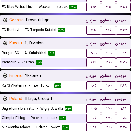
FC Blau-Weiss Linz
-
Wacker Innsbruck
۱.۵۹
۴.۰۰
۴.۵۰
۲۲:۰۰
Georgia
Erovnuli Liga
میزبان
مساوی
میهمان
FC Rustavi
-
FC Torpedo Kutaisi
۲.۹۰
۳.۱۵
۲.۲۳
۱۹:۳۰
Kuwait
1. Division
میزبان
مساوی
میهمان
Burgan SC
-
Al Sulaibikhat
۵.۰۰
۴.۲۰
۱.۴۸
۲۱:۱۵
Yarmouk
-
Khaitan
۱.۶۳
۳.۶۰
۴.۵۰
۲۱:۱۵
Finland
Ykkonen
میزبان
مساوی
میهمان
KuPS Akatemia
-
Inter Turku II
۲.۰۵
۳.۸۰
۲.۶۸
۱۹:۰۰
Poland
III Liga, Group 1
میزبان
مساوی
میهمان
Jagiellonia Bialystok II
-
Wigry Suwalki
۳.۰۵
۳.۷۰
۱.۹۴
۱۸:۳۰
Olimpia Elblag
-
Polonia Lidzbark
۲.۰۵
۳.۷۰
۲.۸۰
۱۸:۳۰
Mlawianka Mlawa
-
Pelikan Lowicz
۱.۸۵
۳.۶۰
۳.۳۰
۱۹:۰۰