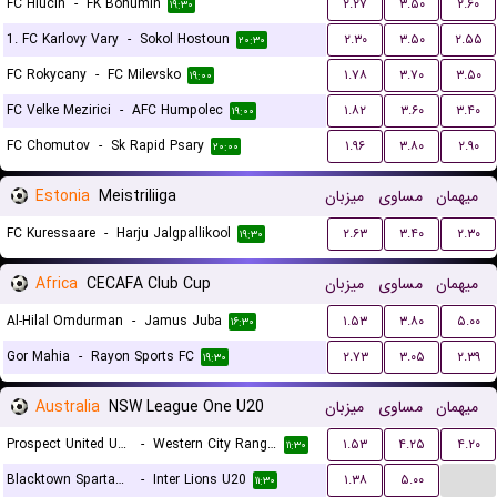
FC Hlucin
-
FK Bohumin
۲.۲۷
۳.۵۰
۲.۶۰
۱۹:۳۰
1. FC Karlovy Vary
-
Sokol Hostoun
۲.۳۰
۳.۵۰
۲.۵۵
۲۰:۳۰
FC Rokycany
-
FC Milevsko
۱.۷۸
۳.۷۰
۳.۵۰
۱۹:۰۰
FC Velke Mezirici
-
AFC Humpolec
۱.۸۲
۳.۶۰
۳.۴۰
۱۹:۰۰
FC Chomutov
-
Sk Rapid Psary
۱.۹۶
۳.۸۰
۲.۹۰
۲۰:۰۰
Estonia
Meistriliiga
میزبان
مساوی
میهمان
FC Kuressaare
-
Harju Jalgpallikool
۲.۶۳
۳.۴۰
۲.۳۰
۱۹:۳۰
Africa
CECAFA Club Cup
میزبان
مساوی
میهمان
Al-Hilal Omdurman
-
Jamus Juba
۱.۵۳
۳.۸۰
۵.۰۰
۱۶:۳۰
Gor Mahia
-
Rayon Sports FC
۲.۷۳
۳.۰۵
۲.۳۹
۱۹:۳۰
Australia
NSW League One U20
میزبان
مساوی
میهمان
Prospect United U20
-
Western City Rangers FC U20
۱.۵۳
۴.۲۵
۴.۲۰
۱۱:۳۰
...
Blacktown Spartans U20
-
Inter Lions U20
۱.۳۸
۵.۰۰
۱۱:۳۰