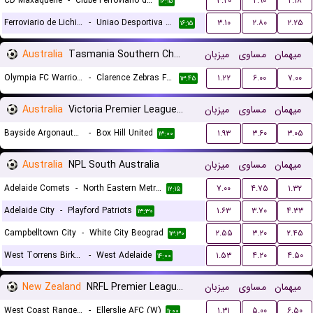
CD Maxaquene
-
Clube Ferroviario de Nampula
۳.۲۰
۲.۹۰
۲.۱۸
۱۶:۱۵
Ferroviario de Lichinga
-
Uniao Desportiva Songo
۳.۱۰
۲.۸۰
۲.۲۵
۱۶:۱۵
Australia
Tasmania Southern Championship
میزبان
مساوی
میهمان
Olympia FC Warriors
-
Clarence Zebras FC II
۱.۲۲
۶.۰۰
۷.۰۰
۱۳:۴۵
Australia
Victoria Premier League 2
میزبان
مساوی
میهمان
Bayside Argonauts FC
-
Box Hill United
۱.۹۳
۳.۶۰
۳.۰۵
۱۳:۰۰
Australia
NPL South Australia
میزبان
مساوی
میهمان
Adelaide Comets
-
North Eastern Metro Stars
۷.۰۰
۴.۷۵
۱.۳۲
۱۲:۱۵
Adelaide City
-
Playford Patriots
۱.۶۳
۳.۷۰
۴.۳۳
۱۳:۳۰
Campbelltown City
-
White City Beograd
۲.۵۵
۳.۲۰
۲.۴۵
۱۳:۳۰
West Torrens Birkalla
-
West Adelaide
۱.۵۳
۴.۲۰
۴.۵۰
۱۴:۰۰
New Zealand
NRFL Premier League Women
میزبان
مساوی
میهمان
West Coast Rangers (W)
-
Ellerslie AFC (W)
۱.۳۱
۵.۰۰
۶.۵۰
۱۱:۰۰