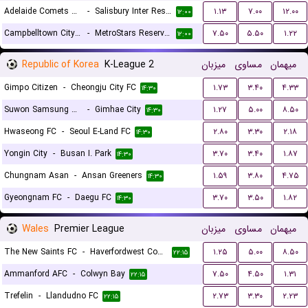
Adelaide Comets Reserves (W)
-
Salisbury Inter Reserves (W)
۱.۱۳
۷.۰۰
۱۲.۰۰
۱۲:۰۰
Campbelltown City Reserves (W)
-
MetroStars Reserves (W)
۷.۵۰
۵.۵۰
۱.۲۲
۱۲:۰۰
Republic of Korea
K-League 2
میزبان
مساوی
میهمان
Gimpo Citizen
-
Cheongju City FC
۱.۷۳
۳.۴۰
۴.۳۳
۱۴:۳۰
Suwon Samsung Bluewings
-
Gimhae City
۱.۲۷
۵.۰۰
۸.۵۰
۱۴:۳۰
Hwaseong FC
-
Seoul E-Land FC
۲.۸۰
۳.۳۰
۲.۱۸
۱۴:۳۰
Yongin City
-
Busan I. Park
۳.۷۰
۳.۴۰
۱.۸۷
۱۴:۳۰
Chungnam Asan
-
Ansan Greeners
۱.۵۹
۳.۸۰
۴.۷۵
۱۴:۳۰
Gyeongnam FC
-
Daegu FC
۳.۷۰
۳.۵۰
۱.۸۲
۱۴:۳۰
Wales
Premier League
میزبان
مساوی
میهمان
The New Saints FC
-
Haverfordwest County
۱.۲۵
۵.۰۰
۸.۵۰
۲۲:۱۵
Ammanford AFC
-
Colwyn Bay
۷.۵۰
۴.۵۰
۱.۳۱
۲۲:۱۵
Trefelin
-
Llandudno FC
۲.۷۳
۳.۳۰
۲.۲۳
۲۲:۱۵