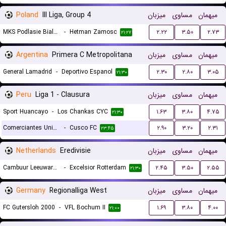
Poland
III Liga, Group 4
میزبان
مساوی
میهمان
MKS Podlasie Biala Podlaska
-
Hetman Zamosc
۲.۲۲
۳.۵۰
۲.۷۳
۲۱:۲۷
Argentina
Primera C Metropolitana
میزبان
مساوی
میهمان
General Lamadrid
-
Deportivo Espanol
۲.۳۰
۲.۸۰
۳.۰۵
۲۱:۳۰
Peru
Liga 1 - Clausura
میزبان
مساوی
میهمان
Sport Huancayo
-
Los Chankas CYC
۱.۶۳
۳.۸۰
۴.۷۵
۲۱:۳۰
Comerciantes Unidos
-
Cusco FC
۲.۹۰
۳.۲۰
۲.۳۱
۲۳:۴۵
Netherlands
Eredivisie
میزبان
مساوی
میهمان
Cambuur Leeuwarden
-
Excelsior Rotterdam
۲.۴۵
۳.۵۰
۲.۵۵
۲۱:۳۰
Germany
Regionalliga West
میزبان
مساوی
میهمان
FC Gutersloh 2000
-
VFL Bochum II
۱.۶۹
۳.۸۰
۴.۰۰
۲۱:۰۰