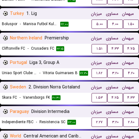
Turkey
1. Lig
میزبان
مساوی
میهمان
Boluspor
-
Manisa Futbol Kulubu
۵.۰۰
۴.۰۰
۱.۵۰
۲۲:۰۰
Northern Ireland
Premiership
میزبان
مساوی
میهمان
Cliftonville FC
-
Crusaders FC
۱.۵۱
۴.۳۳
۴.۷۵
۲۲:۱۵
Portugal
Liga 3, Group A
میزبان
مساوی
میهمان
Uniao Sport Clube Paredes
-
Vitoria Guimaraes B
۱.۸۲
۳.۲۰
۴.۲۰
۲۲:۳۰
Sweden
2. Division Norra Gotaland
میزبان
مساوی
میهمان
Skara FC
-
Vanersborgs FK
۱.۵۳
۴.۲۵
۴.۳۳
۲۰:۳۰
Paraguay
Division Intermedia
میزبان
مساوی
میهمان
Independiente FBC
-
Resistencia SC
۲.۲۷
۳.۲۰
۲.۸۰
۲۳:۰۰
World
Central American and Caribbean Games
میزبان
مساوی
میهمان