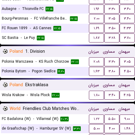
Aubagne
-
Thionville FC
۱.۹۶
۳.۳۰
۳.۴۰
۲۲:۱۵
Bourg-Peronnas
-
FC Villefranche Beaujolais
۲.۰۰
۳.۰۵
۳.۴۰
۲۲:۱۵
FC Rouen 1899
-
AS Cannes
۱.۶۹
۳.۵۰
۴.۳۳
۲۲:۱۵
SC Bastia
-
Le Puy
۱.۸۷
۳.۲۸
۳.۷۰
۲۲:۱۵
Poland
1. Division
میزبان
مساوی
میهمان
Polonia Warszawa
-
KS Ruch Chorzow
۲.۰۸
۳.۳۰
۳.۰۵
۲۲:۰۰
Polonia Bytom
-
Pogon Siedlce
۱.۶۳
۳.۸۰
۴.۵۰
۱۹:۳۰
Poland
Ekstraklasa
میزبان
مساوی
میهمان
Wisla Krakow
-
Wisla Plock
۱.۸۰
۳.۴۰
۴.۲۵
۲۲:۰۰
World
Friendlies Club Matches Women
میزبان
مساوی
میهمان
FC Badalona (W)
-
Villarreal (W)
۱.۲۲
۵.۵۰
۹.۰۰
۲۰:۳۰
de Graafschap (W)
-
Hamburger SV (W)
۵.۰۰
۴.۰۰
۱.۴۸
۱۳:۳۰