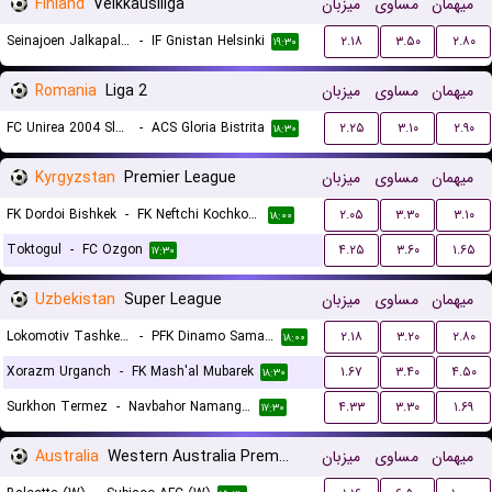
Finland
Veikkausliiga
میزبان
مساوی
میهمان
Seinajoen Jalkapallokerho
-
IF Gnistan Helsinki
۲.۱۸
۳.۵۰
۲.۸۰
۱۹:۳۰
Romania
Liga 2
میزبان
مساوی
میهمان
FC Unirea 2004 Slobozia
-
ACS Gloria Bistrita
۲.۲۵
۳.۱۰
۲.۹۰
۱۸:۳۰
Kyrgyzstan
Premier League
میزبان
مساوی
میهمان
FK Dordoi Bishkek
-
FK Neftchi Kochkor-Ata
۲.۰۵
۳.۳۰
۳.۱۰
۱۸:۰۰
Toktogul
-
FC Ozgon
۴.۲۵
۳.۶۰
۱.۶۵
۱۷:۳۰
Uzbekistan
Super League
میزبان
مساوی
میهمان
Lokomotiv Tashkent FK
-
PFK Dinamo Samarkand
۲.۱۸
۳.۲۰
۲.۸۰
۱۸:۰۰
Xorazm Urganch
-
FK Mash'al Mubarek
۱.۶۷
۳.۴۰
۴.۵۰
۱۸:۳۰
Surkhon Termez
-
Navbahor Namangan
۴.۳۳
۳.۳۰
۱.۶۹
۱۷:۳۰
Australia
Western Australia Premier League Women
میزبان
مساوی
میهمان