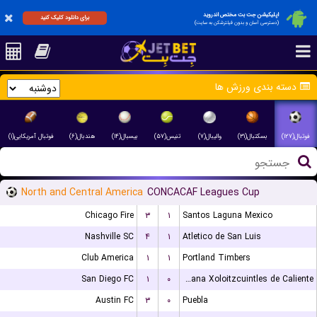
اپلیکیشن جت بت مختص اندروید
برای دانلود کلیک کنید
(دسترسی آسان و بدون فیلترشکن به سایت)
دسته بندی ورزش ها
فوتبال(۱۲۷)
بسکتبال(۳۱)
والیبال(۷)
تنیس(۵۷)
بیسبال(۱۴)
هندبال(۶)
فوتبال آمریکایی(۱)
North and Central America
CONCACAF Leagues Cup
Chicago Fire
۳
۱
Santos Laguna Mexico
Nashville SC
۴
۱
Atletico de San Luis
Club America
۱
۱
Portland Timbers
San Diego FC
۱
۰
Club Tijuana Xoloitzcuintles de Caliente
Austin FC
۳
۰
Puebla