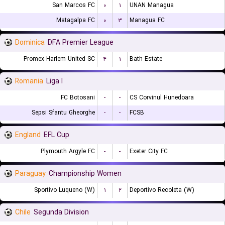
San Marcos FC
۰
۱
UNAN Managua
Matagalpa FC
۰
۳
Managua FC
Dominica
DFA Premier League
Promex Harlem United SC
۴
۱
Bath Estate
Romania
Liga I
FC Botosani
-
-
CS Corvinul Hunedoara
Sepsi Sfantu Gheorghe
-
-
FCSB
England
EFL Cup
Plymouth Argyle FC
-
-
Exeter City FC
Paraguay
Championship Women
Sportivo Luqueno (W)
۱
۲
Deportivo Recoleta (W)
Chile
Segunda Division