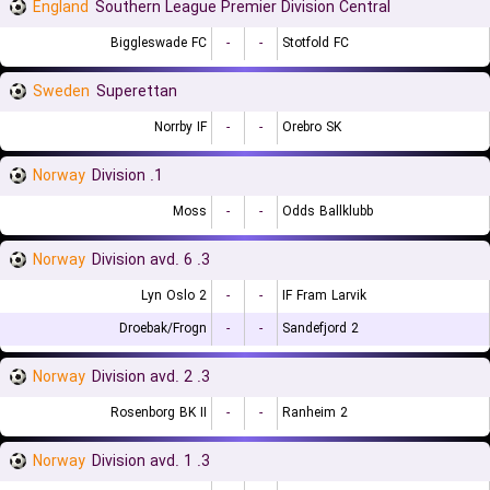
England
Southern League Premier Division Central
Biggleswade FC
-
-
Stotfold FC
Sweden
Superettan
Norrby IF
-
-
Orebro SK
Norway
1. Division
Moss
-
-
Odds Ballklubb
Norway
3. Division avd. 6
Lyn Oslo 2
-
-
IF Fram Larvik
Droebak/Frogn
-
-
Sandefjord 2
Norway
3. Division avd. 2
Rosenborg BK II
-
-
Ranheim 2
Norway
3. Division avd. 1