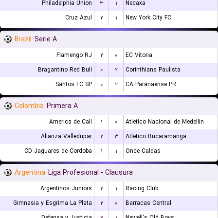
Philadelphia Union
۳
۱
Necaxa
Cruz Azul
۲
۱
New York City FC
Brazil
Serie A
Flamengo RJ
۲
۰
EC Vitoria
Bragantino Red Bull
۰
۲
Corinthians Paulista
Santos FC SP
۰
۲
CA Paranaense PR
Colombia
Primera A
America de Cali
۱
۰
Atletico Nacional de Medellin
Alianza Valledupar
۲
۳
Atletico Bucaramanga
CD Jaguares de Cordoba
۱
۱
Once Caldas
Argentina
Liga Profesional - Clausura
Argentinos Juniors
۲
۱
Racing Club
Gimnasia y Esgrima La Plata
۲
۰
Barracas Central
Defensa y Justicia
۲
۱
Newell's Old Boys