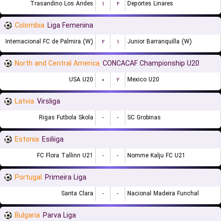
Trasandino Los Andes
۱
۲
Deportes Linares
Colombia
Liga Femenina
Internacional FC de Palmira (W)
۲
۱
Junior Barranquilla (W)
North and Central America
CONCACAF Championship U20
USA U20
۰
۲
Mexico U20
Latvia
Virsliga
Rigas Futbola Skola
-
-
SC Grobinas
Estonia
Esiliiga
FC Flora Tallinn U21
-
-
Nomme Kalju FC U21
Portugal
Primeira Liga
Santa Clara
-
-
Nacional Madeira Funchal
Bulgaria
Parva Liga