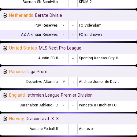
Baerum SK Sandvika
-
-
KFUM 2
Netherlands
Eerste Divisie
PSV Reserves
-
-
FC Volendam
AZ Alkmaar Reserves
-
-
FC Eindhoven
United States
MLS Next Pro League
Austin FC II
۱
۰
Sporting Kansas City II
Panama
Liga Prom
Deportivo Altamira
۲
۱
Atletico Junior de David
England
Isthmian League Premier Division
Carshalton Athletic FC
-
-
Wingate & Finchley FC
Norway
3. Division avd. 3
Aasane Fotball II
-
-
Austevoll