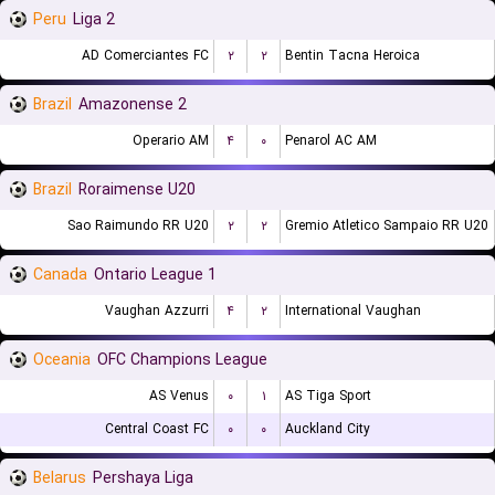
Peru
Liga 2
AD Comerciantes FC
۲
۲
Bentin Tacna Heroica
Brazil
Amazonense 2
Operario AM
۴
۰
Penarol AC AM
Brazil
Roraimense U20
Sao Raimundo RR U20
۲
۲
Gremio Atletico Sampaio RR U20
Canada
Ontario League 1
Vaughan Azzurri
۴
۲
International Vaughan
Oceania
OFC Champions League
AS Venus
۰
۱
AS Tiga Sport
Central Coast FC
۰
۰
Auckland City
Belarus
Pershaya Liga