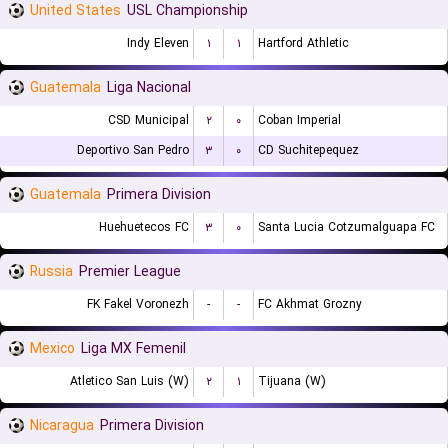
United States
USL Championship
Indy Eleven
۱
۱
Hartford Athletic
Guatemala
Liga Nacional
CSD Municipal
۲
۰
Coban Imperial
Deportivo San Pedro
۳
۰
CD Suchitepequez
Guatemala
Primera Division
Huehuetecos FC
۳
۰
Santa Lucia Cotzumalguapa FC
Russia
Premier League
FK Fakel Voronezh
-
-
FC Akhmat Grozny
Mexico
Liga MX Femenil
Atletico San Luis (W)
۲
۱
Tijuana (W)
Nicaragua
Primera Division