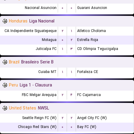
Nacional Asuncion
۰
۰
Guarani Asuncion
Honduras
Liga Nacional
CA Independiente Siguatepeque
۲
۱
Atletico Choloma
Motagua
۰
۲
Estrella Roja
Juticalpa FC
۱
۳
CD Olimpia Tegucigalpa
Brazil
Brasileiro Serie B
Cuiaba MT
۱
۱
Fortaleza CE
Peru
Liga 1 - Clausura
FBC Melgar Arequipa
۲
۴
FC Cajamarca
United States
NWSL
Seattle Reign FC (W)
۲
۲
Angel City FC (W)
Chicago Red Stars (W)
۰
۰
Bay FC (W)