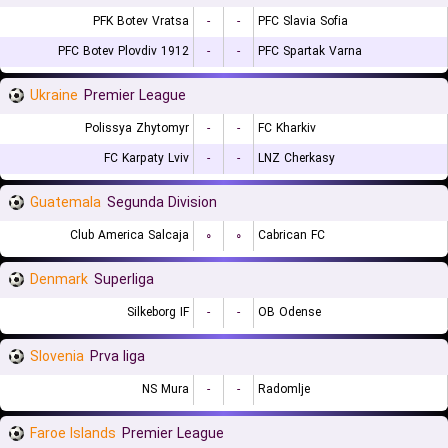
PFK Botev Vratsa
-
-
PFC Slavia Sofia
PFC Botev Plovdiv 1912
-
-
PFC Spartak Varna
Ukraine
Premier League
Polissya Zhytomyr
-
-
FC Kharkiv
FC Karpaty Lviv
-
-
LNZ Cherkasy
Guatemala
Segunda Division
Club America Salcaja
۰
۰
Cabrican FC
Denmark
Superliga
Silkeborg IF
-
-
OB Odense
Slovenia
Prva liga
NS Mura
-
-
Radomlje
Faroe Islands
Premier League