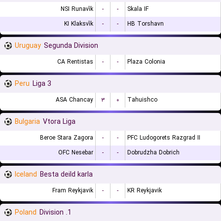
NSI Runavík
-
-
Skala IF
KI Klaksvík
-
-
HB Torshavn
Uruguay
Segunda Division
CA Rentistas
-
-
Plaza Colonia
Peru
Liga 3
ASA Chancay
۳
۰
Tahuishco
Bulgaria
Vtora Liga
Beroe Stara Zagora
-
-
PFC Ludogorets Razgrad II
OFC Nesebar
-
-
Dobrudzha Dobrich
Iceland
Besta deild karla
Fram Reykjavik
-
-
KR Reykjavik
Poland
1. Division