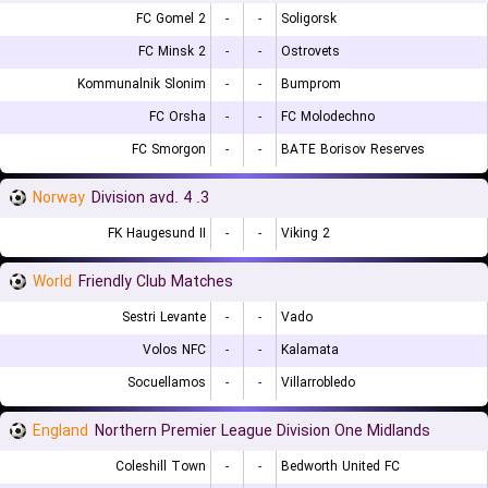
FC Gomel 2
-
-
Soligorsk
FC Minsk 2
-
-
Ostrovets
Kommunalnik Slonim
-
-
Bumprom
FC Orsha
-
-
FC Molodechno
FC Smorgon
-
-
BATE Borisov Reserves
Norway
3. Division avd. 4
FK Haugesund II
-
-
Viking 2
World
Friendly Club Matches
Sestri Levante
-
-
Vado
Volos NFC
-
-
Kalamata
Socuellamos
-
-
Villarrobledo
England
Northern Premier League Division One Midlands
Coleshill Town
-
-
Bedworth United FC