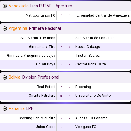
Venezuela
Liga FUTVE - Apertura
Metropolitanos FC
۲
۱
Universidad Central de Venezuela
Argentina
Primera Nacional
San Martin Tucuman
۱
۱
San Martin de San Juan
Gimnasia y Tiro
۲
۰
Nueva Chicago
Gimnasia Y Esgrima de Jujuy
-
-
Tristan Suarez
CA All Boys
-
-
Central Norte Salta
Bolivia
Division Profesional
Real Potosi
۲
۰
Blooming
Oriente Petrolero
۵
۰
Universitario De Vinto
Panama
LPF
Sporting San Miguelito
۰
۰
Alianza FC Panama
Union Cocle
۰
۱
Veraguas FC