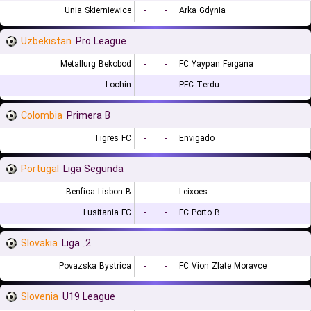
Unia Skierniewice
-
-
Arka Gdynia
Uzbekistan
Pro League
Metallurg Bekobod
-
-
FC Yaypan Fergana
Lochin
-
-
PFC Terdu
Colombia
Primera B
Tigres FC
-
-
Envigado
Portugal
Liga Segunda
Benfica Lisbon B
-
-
Leixoes
Lusitania FC
-
-
FC Porto B
Slovakia
2. Liga
Povazska Bystrica
-
-
FC Vion Zlate Moravce
Slovenia
U19 League