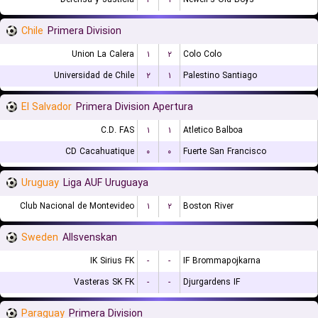
Chile
Primera Division
Union La Calera
۱
۲
Colo Colo
Universidad de Chile
۲
۱
Palestino Santiago
El Salvador
Primera Division Apertura
C.D. FAS
۱
۱
Atletico Balboa
CD Cacahuatique
۰
۰
Fuerte San Francisco
Uruguay
Liga AUF Uruguaya
Club Nacional de Montevideo
۱
۲
Boston River
Sweden
Allsvenskan
IK Sirius FK
-
-
IF Brommapojkarna
Vasteras SK FK
-
-
Djurgardens IF
Paraguay
Primera Division