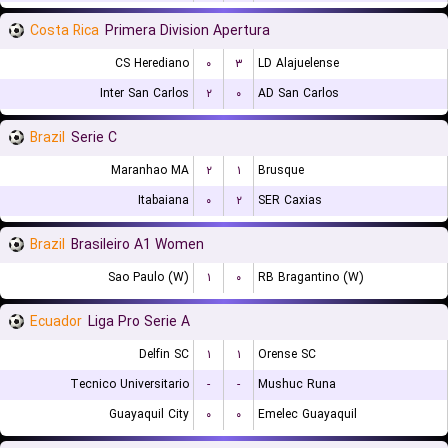
Costa Rica
Primera Division Apertura
CS Herediano
۰
۳
LD Alajuelense
Inter San Carlos
۲
۰
AD San Carlos
Brazil
Serie C
Maranhao MA
۲
۱
Brusque
Itabaiana
۰
۲
SER Caxias
Brazil
Brasileiro A1 Women
Sao Paulo (W)
۱
۰
RB Bragantino (W)
Ecuador
Liga Pro Serie A
Delfin SC
۱
۱
Orense SC
Tecnico Universitario
-
-
Mushuc Runa
Guayaquil City
۰
۰
Emelec Guayaquil