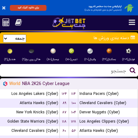
اپلیکیشن جت بت مختص اندروید
برای دانلود کلیک کنید
(دسترسی آسان و بدون فیلترشکن به سایت)
دسته بندی ورزش ها
فوتبال(۲۰۹)
بسکتبال(۴۶)
والیبال(۲۰)
تنیس(۱۵۰)
بیسبال(۵۰)
هاکی روی یخ(۹)
هندبال(۴)
World
NBA 2K26 Cyber League
Los Angeles Lakers (Cyber)
۱۲۴
۱۱۴
Indiana Pacers (Cyber)
Atlanta Hawks (Cyber)
۸۹
۱۰۰
Cleveland Cavaliers (Cyber)
New York Knicks (Cyber)
۸۷
۱۰۴
Denver Nuggets (Cyber)
Golden State Warriors (Cyber)
۱۱۸
۱۲۸
Los Angeles Clippers (Cyber)
Cleveland Cavaliers (Cyber)
۶۰
۵۶
Atlanta Hawks (Cyber)