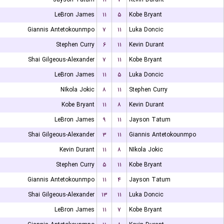
LeBron James
۱۱
۵
Kobe Bryant
Giannis Antetokounmpo
۷
۱۱
Luka Doncic
Stephen Curry
۶
۱۱
Kevin Durant
Shai Gilgeous-Alexander
۷
۱۱
Kobe Bryant
LeBron James
۱۱
۵
Luka Doncic
NIkola Jokic
۸
۱۱
Stephen Curry
Kobe Bryant
۱۱
۸
Kevin Durant
LeBron James
۹
۱۱
Jayson Tatum
Shai Gilgeous-Alexander
۳
۱۱
Giannis Antetokounmpo
Kevin Durant
۱۱
۸
NIkola Jokic
Stephen Curry
۵
۱۱
Kobe Bryant
Giannis Antetokounmpo
۱۱
۴
Jayson Tatum
Shai Gilgeous-Alexander
۱۳
۱۱
Luka Doncic
LeBron James
۱۱
۷
Kobe Bryant