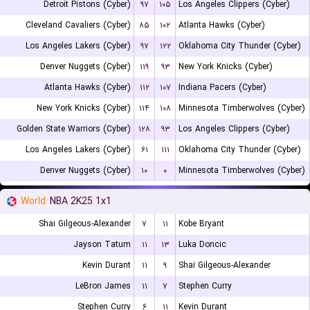
Detroit Pistons (Cyber)
۹۷
۱۰۵
Los Angeles Clippers (Cyber)
Cleveland Cavaliers (Cyber)
۸۵
۱۰۲
Atlanta Hawks (Cyber)
Los Angeles Lakers (Cyber)
۹۷
۱۲۲
Oklahoma City Thunder (Cyber)
Denver Nuggets (Cyber)
۱۱۹
۹۳
New York Knicks (Cyber)
Atlanta Hawks (Cyber)
۱۱۲
۱۰۷
Indiana Pacers (Cyber)
New York Knicks (Cyber)
۱۱۴
۱۰۸
Minnesota Timberwolves (Cyber)
Golden State Warriors (Cyber)
۱۲۸
۹۳
Los Angeles Clippers (Cyber)
Los Angeles Lakers (Cyber)
۶۱
۱۱۱
Oklahoma City Thunder (Cyber)
Denver Nuggets (Cyber)
۱۰
۰
Minnesota Timberwolves (Cyber)
World
NBA 2K25 1x1
Shai Gilgeous-Alexander
۷
۱۱
Kobe Bryant
Jayson Tatum
۱۱
۱۳
Luka Doncic
Kevin Durant
۱۱
۹
Shai Gilgeous-Alexander
LeBron James
۱۱
۷
Stephen Curry
Stephen Curry
۶
۱۱
Kevin Durant