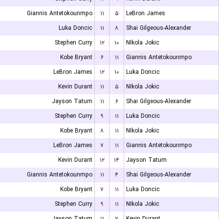
Giannis Antetokounmpo
۱۱
۵
LeBron James
Luka Doncic
۱۱
۸
Shai Gilgeous-Alexander
Stephen Curry
۱۲
۱۰
NIkola Jokic
Kobe Bryant
۶
۱۱
Giannis Antetokounmpo
LeBron James
۱۲
۱۰
Luka Doncic
Kevin Durant
۱۱
۵
NIkola Jokic
Jayson Tatum
۱۱
۶
Shai Gilgeous-Alexander
Stephen Curry
۹
۱۱
Luka Doncic
Kobe Bryant
۸
۱۱
NIkola Jokic
LeBron James
۷
۱۱
Giannis Antetokounmpo
Kevin Durant
۱۲
۱۴
Jayson Tatum
Giannis Antetokounmpo
۱۱
۴
Shai Gilgeous-Alexander
Kobe Bryant
۷
۱۱
Luka Doncic
Stephen Curry
۹
۱۱
NIkola Jokic
Jayson Tatum
۱۱
۷
Kevin Durant