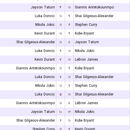
Jayson Tatum
۴
۱۱
Giannis Antetokounmpo
Luka Doncic
۱۱
۹
Shai Gilgeous-Alexander
NIkola Jokic
۱۱
۶
Stephen Curry
Kevin Durant
۱۱
۹
Kobe Bryant
Shai Gilgeous-Alexander
۱۱
۸
Jayson Tatum
Luka Doncic
۹
۱۱
NIkola Jokic
Kevin Durant
۷
۱۱
LeBron James
Giannis Antetokounmpo
۱۱
۹
Kobe Bryant
Luka Doncic
۷
۱۱
Shai Gilgeous-Alexander
NIkola Jokic
۱۱
۹
Stephen Curry
Luka Doncic
۵
۱۱
Shai Gilgeous-Alexander
Giannis Antetokounmpo
۱۱
۸
LeBron James
Jayson Tatum
۱۰
۱۲
NIkola Jokic
Shai Gilgeous-Alexander
۶
۱۱
Kobe Bryant
Stephen Curry
۱۱
۹
Kevin Durant